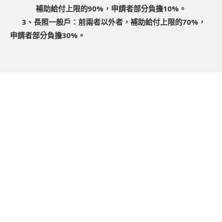
補助給付上限的90%，申請者部分負擔10%。
3、長照一般戶：前兩者以外者，補助給付上限的70%，
申請者部分負擔30%。
返回
服務專線
加入好友
粉絲專頁
德宥居家長照有限公司
附設桃園市私立德宥居家長照機構